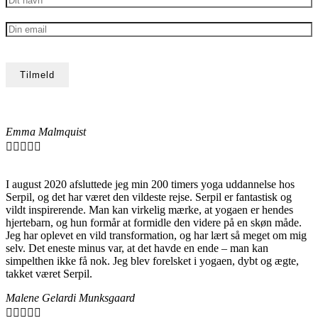
Emma Malmquist





I august 2020 afsluttede jeg min 200 timers yoga uddannelse hos
Serpil, og det har været den vildeste rejse. Serpil er fantastisk og
vildt inspirerende. Man kan virkelig mærke, at yogaen er hendes
hjertebarn, og hun formår at formidle den videre på en skøn måde.
Jeg har oplevet en vild transformation, og har lært så meget om mig
selv. Det eneste minus var, at det havde en ende – man kan
simpelthen ikke få nok. Jeg blev forelsket i yogaen, dybt og ægte,
takket været Serpil.
Malene Gelardi Munksgaard




