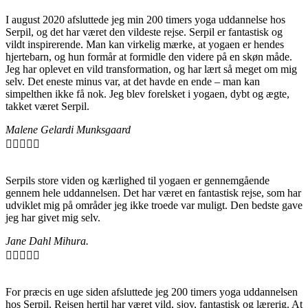
I august 2020 afsluttede jeg min 200 timers yoga uddannelse hos
Serpil, og det har været den vildeste rejse. Serpil er fantastisk og
vildt inspirerende. Man kan virkelig mærke, at yogaen er hendes
hjertebarn, og hun formår at formidle den videre på en skøn måde.
Jeg har oplevet en vild transformation, og har lært så meget om mig
selv. Det eneste minus var, at det havde en ende – man kan
simpelthen ikke få nok. Jeg blev forelsket i yogaen, dybt og ægte,
takket været Serpil.
Malene Gelardi Munksgaard





Serpils store viden og kærlighed til yogaen er gennemgående
gennem hele uddannelsen. Det har været en fantastisk rejse, som har
udviklet mig på områder jeg ikke troede var muligt. Den bedste gave
jeg har givet mig selv.
Jane Dahl Mihura.





For præcis en uge siden afsluttede jeg 200 timers yoga uddannelsen
hos Serpil. Rejsen hertil har været vild, sjov, fantastisk og lærerig. At