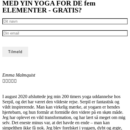
MED YIN YOGA FOR DE fem
ELEMENTER - GRATIS?
Emma Malmquist





I august 2020 afsluttede jeg min 200 timers yoga uddannelse hos
Serpil, og det har været den vildeste rejse. Serpil er fantastisk og
vildt inspirerende. Man kan virkelig mærke, at yogaen er hendes
hjertebarn, og hun formår at formidle den videre på en skøn måde.
Jeg har oplevet en vild transformation, og har lært så meget om mig
selv. Det eneste minus var, at det havde en ende – man kan
simpelthen ikke få nok. Jeg blev forelsket i yogaen, dybt og ægte,