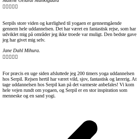
Malene Gelardi Munksgaard





Serpils store viden og kærlighed til yogaen er gennemgående
gennem hele uddannelsen. Det har været en fantastisk rejse, som har
udviklet mig på områder jeg ikke troede var muligt. Den bedste gave
jeg har givet mig selv.
Jane Dahl Mihura.





For præcis en uge siden afsluttede jeg 200 timers yoga uddannelsen
hos Serpil. Rejsen hertil har været vild, sjov, fantastisk og lærerig. At
tage uddannelsen hos Serpil kan på det varmeste anbefales! Vi kom
hele vejen rundt om yogaen, og Serpil er en stor inspiration som
menneske og en sand yogi.