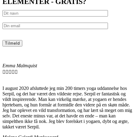
ELEMENTER - GRATIS?
Emma Malmquist





I august 2020 afsluttede jeg min 200 timers yoga uddannelse hos
Serpil, og det har været den vildeste rejse. Serpil er fantastisk og
vildt inspirerende. Man kan virkelig mærke, at yogaen er hendes
hjertebarn, og hun formår at formidle den videre på en skøn måde.
Jeg har oplevet en vild transformation, og har lært så meget om mig
selv. Det eneste minus var, at det havde en ende – man kan
simpelthen ikke få nok. Jeg blev forelsket i yogaen, dybt og ægte,
takket været Serpil.