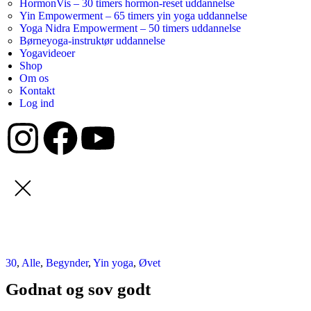
HormonVis – 30 timers hormon-reset uddannelse
Yin Empowerment – 65 timers yin yoga uddannelse
Yoga Nidra Empowerment – 50 timers uddannelse
Børneyoga-instruktør uddannelse
Yogavideoer
Shop
Om os
Kontakt
Log ind
30
,
Alle
,
Begynder
,
Yin yoga
,
Øvet
Godnat og sov godt