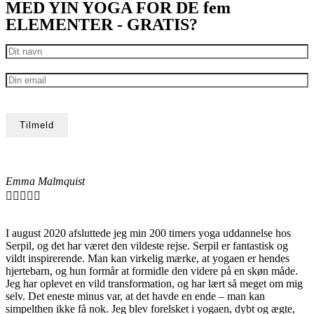
MED YIN YOGA FOR DE fem
ELEMENTER - GRATIS?
Emma Malmquist





I august 2020 afsluttede jeg min 200 timers yoga uddannelse hos
Serpil, og det har været den vildeste rejse. Serpil er fantastisk og
vildt inspirerende. Man kan virkelig mærke, at yogaen er hendes
hjertebarn, og hun formår at formidle den videre på en skøn måde.
Jeg har oplevet en vild transformation, og har lært så meget om mig
selv. Det eneste minus var, at det havde en ende – man kan
simpelthen ikke få nok. Jeg blev forelsket i yogaen, dybt og ægte,