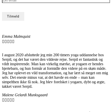
Emma Malmquist





I august 2020 afsluttede jeg min 200 timers yoga uddannelse hos
Serpil, og det har været den vildeste rejse. Serpil er fantastisk og
vildt inspirerende. Man kan virkelig mærke, at yogaen er hendes
hjertebarn, og hun formår at formidle den videre på en skøn måde.
Jeg har oplevet en vild transformation, og har lært så meget om mig
selv. Det eneste minus var, at det havde en ende – man kan
simpelthen ikke få nok. Jeg blev forelsket i yogaen, dybt og ægte,
takket været Serpil.
Malene Gelardi Munksgaard




