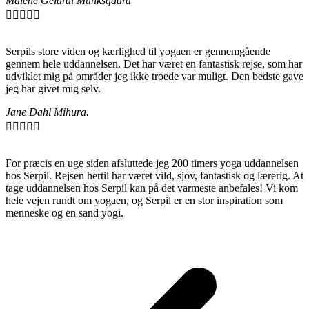
Malene Gelardi Munksgaard





Serpils store viden og kærlighed til yogaen er gennemgående
gennem hele uddannelsen. Det har været en fantastisk rejse, som har
udviklet mig på områder jeg ikke troede var muligt. Den bedste gave
jeg har givet mig selv.
Jane Dahl Mihura.





For præcis en uge siden afsluttede jeg 200 timers yoga uddannelsen
hos Serpil. Rejsen hertil har været vild, sjov, fantastisk og lærerig. At
tage uddannelsen hos Serpil kan på det varmeste anbefales! Vi kom
hele vejen rundt om yogaen, og Serpil er en stor inspiration som
menneske og en sand yogi.