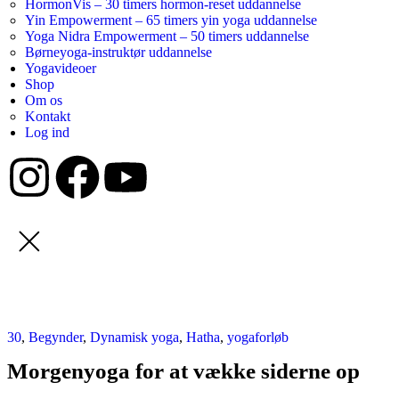
HormonVis – 30 timers hormon-reset uddannelse
Yin Empowerment – 65 timers yin yoga uddannelse
Yoga Nidra Empowerment – 50 timers uddannelse
Børneyoga-instruktør uddannelse
Yogavideoer
Shop
Om os
Kontakt
Log ind
30
,
Begynder
,
Dynamisk yoga
,
Hatha
,
yogaforløb
Morgenyoga for at vække siderne op