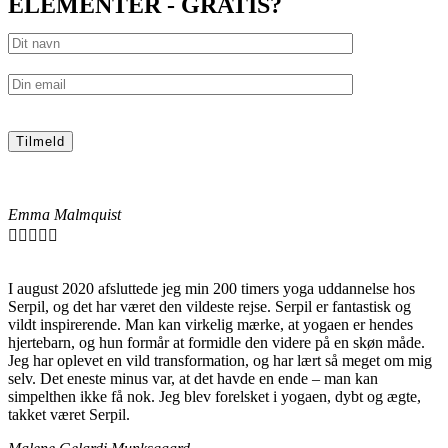
ELEMENTER - GRATIS?
Emma Malmquist





I august 2020 afsluttede jeg min 200 timers yoga uddannelse hos
Serpil, og det har været den vildeste rejse. Serpil er fantastisk og
vildt inspirerende. Man kan virkelig mærke, at yogaen er hendes
hjertebarn, og hun formår at formidle den videre på en skøn måde.
Jeg har oplevet en vild transformation, og har lært så meget om mig
selv. Det eneste minus var, at det havde en ende – man kan
simpelthen ikke få nok. Jeg blev forelsket i yogaen, dybt og ægte,
takket været Serpil.