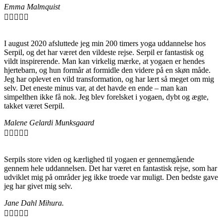
Emma Malmquist





I august 2020 afsluttede jeg min 200 timers yoga uddannelse hos
Serpil, og det har været den vildeste rejse. Serpil er fantastisk og
vildt inspirerende. Man kan virkelig mærke, at yogaen er hendes
hjertebarn, og hun formår at formidle den videre på en skøn måde.
Jeg har oplevet en vild transformation, og har lært så meget om mig
selv. Det eneste minus var, at det havde en ende – man kan
simpelthen ikke få nok. Jeg blev forelsket i yogaen, dybt og ægte,
takket været Serpil.
Malene Gelardi Munksgaard





Serpils store viden og kærlighed til yogaen er gennemgående
gennem hele uddannelsen. Det har været en fantastisk rejse, som har
udviklet mig på områder jeg ikke troede var muligt. Den bedste gave
jeg har givet mig selv.
Jane Dahl Mihura.




