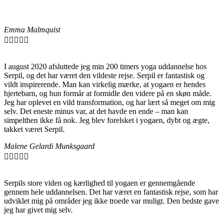
Emma Malmquist





I august 2020 afsluttede jeg min 200 timers yoga uddannelse hos
Serpil, og det har været den vildeste rejse. Serpil er fantastisk og
vildt inspirerende. Man kan virkelig mærke, at yogaen er hendes
hjertebarn, og hun formår at formidle den videre på en skøn måde.
Jeg har oplevet en vild transformation, og har lært så meget om mig
selv. Det eneste minus var, at det havde en ende – man kan
simpelthen ikke få nok. Jeg blev forelsket i yogaen, dybt og ægte,
takket været Serpil.
Malene Gelardi Munksgaard





Serpils store viden og kærlighed til yogaen er gennemgående
gennem hele uddannelsen. Det har været en fantastisk rejse, som har
udviklet mig på områder jeg ikke troede var muligt. Den bedste gave
jeg har givet mig selv.