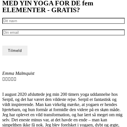
MED YIN YOGA FOR DE fem
ELEMENTER - GRATIS?
Emma Malmquist





I august 2020 afsluttede jeg min 200 timers yoga uddannelse hos
Serpil, og det har været den vildeste rejse. Serpil er fantastisk og
vildt inspirerende. Man kan virkelig mærke, at yogaen er hendes
hjertebarn, og hun formår at formidle den videre på en skøn måde.
Jeg har oplevet en vild transformation, og har lært så meget om mig
selv. Det eneste minus var, at det havde en ende – man kan
simpelthen ikke få nok. Jeg blev forelsket i yogaen, dybt og ægte,