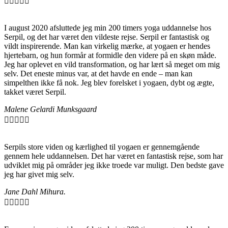





I august 2020 afsluttede jeg min 200 timers yoga uddannelse hos
Serpil, og det har været den vildeste rejse. Serpil er fantastisk og
vildt inspirerende. Man kan virkelig mærke, at yogaen er hendes
hjertebarn, og hun formår at formidle den videre på en skøn måde.
Jeg har oplevet en vild transformation, og har lært så meget om mig
selv. Det eneste minus var, at det havde en ende – man kan
simpelthen ikke få nok. Jeg blev forelsket i yogaen, dybt og ægte,
takket været Serpil.
Malene Gelardi Munksgaard





Serpils store viden og kærlighed til yogaen er gennemgående
gennem hele uddannelsen. Det har været en fantastisk rejse, som har
udviklet mig på områder jeg ikke troede var muligt. Den bedste gave
jeg har givet mig selv.
Jane Dahl Mihura.




