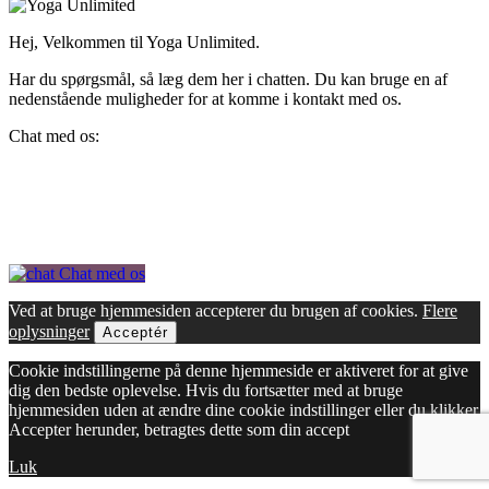
Hej, Velkommen til Yoga Unlimited.
Har du spørgsmål, så læg dem her i chatten. Du kan bruge en af
nedenstående muligheder for at komme i kontakt med os.
Chat med os:
Chat med os
Ved at bruge hjemmesiden accepterer du brugen af cookies.
Flere
oplysninger
Acceptér
Cookie indstillingerne på denne hjemmeside er aktiveret for at give
dig den bedste oplevelse. Hvis du fortsætter med at bruge
hjemmesiden uden at ændre dine cookie indstillinger eller du klikker
Accepter herunder, betragtes dette som din accept
Luk