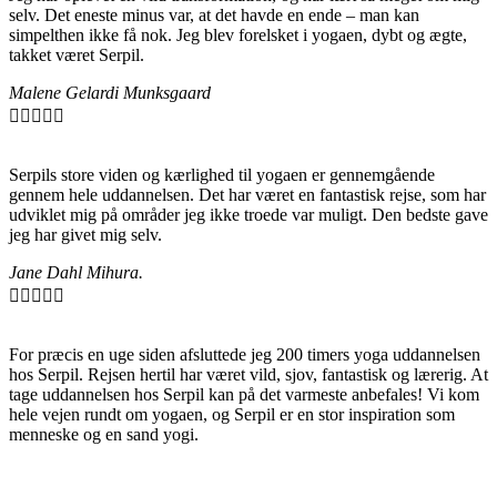
selv. Det eneste minus var, at det havde en ende – man kan
simpelthen ikke få nok. Jeg blev forelsket i yogaen, dybt og ægte,
takket været Serpil.
Malene Gelardi Munksgaard





Serpils store viden og kærlighed til yogaen er gennemgående
gennem hele uddannelsen. Det har været en fantastisk rejse, som har
udviklet mig på områder jeg ikke troede var muligt. Den bedste gave
jeg har givet mig selv.
Jane Dahl Mihura.





For præcis en uge siden afsluttede jeg 200 timers yoga uddannelsen
hos Serpil. Rejsen hertil har været vild, sjov, fantastisk og lærerig. At
tage uddannelsen hos Serpil kan på det varmeste anbefales! Vi kom
hele vejen rundt om yogaen, og Serpil er en stor inspiration som
menneske og en sand yogi.