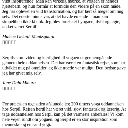
vildt inspirerende. Man kan virkelig mærke, at yogaen er hendes
hjertebarn, og hun formår at formidle den videre på en skøn måde.
Jeg har oplevet en vild transformation, og har lært så meget om mig
selv. Det eneste minus var, at det havde en ende – man kan
simpelthen ikke få nok. Jeg blev forelsket i yogaen, dybt og ægte,
takket været Serpil.
Malene Gelardi Munksgaard





Serpils store viden og kærlighed til yogaen er gennemgående
gennem hele uddannelsen. Det har været en fantastisk rejse, som har
udviklet mig på områder jeg ikke troede var muligt. Den bedste gave
jeg har givet mig selv.
Jane Dahl Mihura.





For præcis en uge siden afsluttede jeg 200 timers yoga uddannelsen
hos Serpil. Rejsen hertil har været vild, sjov, fantastisk og lærerig. At
tage uddannelsen hos Serpil kan på det varmeste anbefales! Vi kom
hele vejen rundt om yogaen, og Serpil er en stor inspiration som
menneske og en sand yogi.