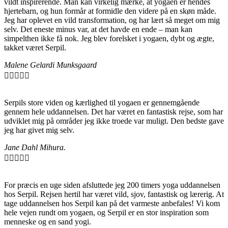
vildt inspirerende. Man kan virkelig mærke, at yogaen er hendes
hjertebarn, og hun formår at formidle den videre på en skøn måde.
Jeg har oplevet en vild transformation, og har lært så meget om mig
selv. Det eneste minus var, at det havde en ende – man kan
simpelthen ikke få nok. Jeg blev forelsket i yogaen, dybt og ægte,
takket været Serpil.
Malene Gelardi Munksgaard





Serpils store viden og kærlighed til yogaen er gennemgående
gennem hele uddannelsen. Det har været en fantastisk rejse, som har
udviklet mig på områder jeg ikke troede var muligt. Den bedste gave
jeg har givet mig selv.
Jane Dahl Mihura.





For præcis en uge siden afsluttede jeg 200 timers yoga uddannelsen
hos Serpil. Rejsen hertil har været vild, sjov, fantastisk og lærerig. At
tage uddannelsen hos Serpil kan på det varmeste anbefales! Vi kom
hele vejen rundt om yogaen, og Serpil er en stor inspiration som
menneske og en sand yogi.