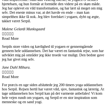
hjertebarn, og hun formår at formidle den videre på en skøn måde.
Jeg har oplevet en vild transformation, og har lært så meget om mig
selv. Det eneste minus var, at det havde en ende – man kan
simpelthen ikke få nok. Jeg blev forelsket i yogaen, dybt og ægte,
takket været Serpil.
Malene Gelardi Munksgaard





Read More
Serpils store viden og kærlighed til yogaen er gennemgående
gennem hele uddannelsen. Det har været en fantastisk rejse, som har
udviklet mig på områder jeg ikke troede var muligt. Den bedste gave
jeg har givet mig selv.
Jane Dahl Mihura.





Read More
For præcis en uge siden afsluttede jeg 200 timers yoga uddannelsen
hos Serpil. Rejsen hertil har været vild, sjov, fantastisk og lærerig. At
tage uddannelsen hos Serpil kan på det varmeste anbefales! Vi kom
hele vejen rundt om yogaen, og Serpil er en stor inspiration som
menneske og en sand yogi.