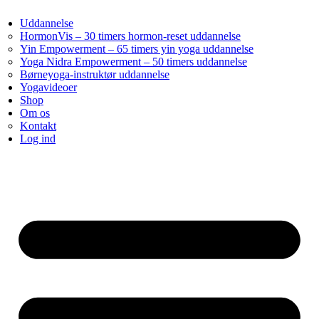
Uddannelse
HormonVis – 30 timers hormon-reset uddannelse
Yin Empowerment – 65 timers yin yoga uddannelse
Yoga Nidra Empowerment – 50 timers uddannelse
Børneyoga-instruktør uddannelse
Yogavideoer
Shop
Om os
Kontakt
Log ind