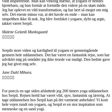
vildt inspirerende. Man kan virkelig mærke, at yogaen er hendes
hjertebarn, og hun formår at formidle den videre på en skøn måde.
Jeg har oplevet en vild transformation, og har lært så meget om mig
selv. Det eneste minus var, at det havde en ende – man kan
simpelthen ikke få nok. Jeg blev forelsket i yogaen, dybt og ægte,
takket været Serpil.
Malene Gelardi Munksgaard





Serpils store viden og kærlighed til yogaen er gennemgående
gennem hele uddannelsen. Det har været en fantastisk rejse, som har
udviklet mig på områder jeg ikke troede var muligt. Den bedste gave
jeg har givet mig selv.
Jane Dahl Mihura.





For præcis en uge siden afsluttede jeg 200 timers yoga uddannelsen
hos Serpil. Rejsen hertil har været vild, sjov, fantastisk og lærerig. At
tage uddannelsen hos Serpil kan på det varmeste anbefales! Vi kom
hele vejen rundt om yogaen, og Serpil er en stor inspiration som
menneske og en sand yogi.