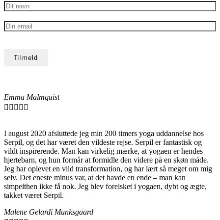
Emma Malmquist





I august 2020 afsluttede jeg min 200 timers yoga uddannelse hos
Serpil, og det har været den vildeste rejse. Serpil er fantastisk og
vildt inspirerende. Man kan virkelig mærke, at yogaen er hendes
hjertebarn, og hun formår at formidle den videre på en skøn måde.
Jeg har oplevet en vild transformation, og har lært så meget om mig
selv. Det eneste minus var, at det havde en ende – man kan
simpelthen ikke få nok. Jeg blev forelsket i yogaen, dybt og ægte,
takket været Serpil.
Malene Gelardi Munksgaard