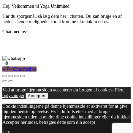
Hej, Velkommen til Yoga Unlimited.
Har du spørgsmål, så læg dem her i chatten. Du kan bruge en af
nedenstående muligheder for at komme i kontakt med os.
Chat med os:
Chat med os
Ved at bruge hjemmesiden accepterer du brugen af cookies.
Flere
oplysninger
Acceptér
Cookie indstillingerne på denne hjemmeside er aktiveret for at give
dig den bedste oplevelse. Hvis du fortsætter med at bruge
hjemmesiden uden at ændre dine cookie indstillinger eller du klikker
Accepter herunder, betragtes dette som din accept
Luk