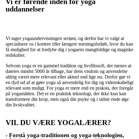
Vi er førende inden for yoga
uddannelser
Vi tager yogaundervisningen seriøst, og derfor har vi valgt at
specialisere os i kortere eller længere træningsforløb, hvor du kan
få mulighed for at fordybe dig i yogaens mangfoldige og magiske
redskaber.
Selvom yoga er en gammel tradition og livsfilosofi, der menes at
dateres mindst 5000 år tilbage, har dens visdom og anvendelse
aldrig været mere relevant eller aktuel end lige nu. Derfor gør vi
en dyd ud af at gøre yoga så anvendelig for dig og videnskabeligt
relevant som muligt. For yoga er mere end en praksis, der foregår
på yogamåtten. Det er en praktisk teknologi, der ikke kun kan
transformere din krop, men også din psyke og i sidste ende øge
din livskvalitet.
VIL DU VÆRE YOGALÆRER?
- Forstå yoga-traditionen og yoga-teknologien,