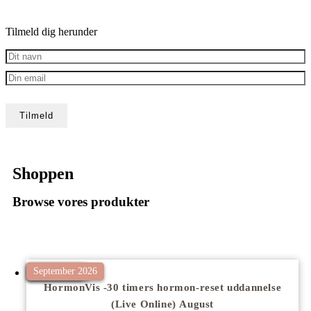
Tilmeld dig herunder
Shoppen
Browse vores produkter
August 2026
April 2026
September 2026
HormonVis -30 timers hormon-reset uddannelse
(Live Online) August