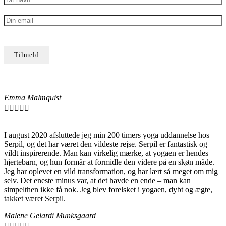
Emma Malmquist





I august 2020 afsluttede jeg min 200 timers yoga uddannelse hos
Serpil, og det har været den vildeste rejse. Serpil er fantastisk og
vildt inspirerende. Man kan virkelig mærke, at yogaen er hendes
hjertebarn, og hun formår at formidle den videre på en skøn måde.
Jeg har oplevet en vild transformation, og har lært så meget om mig
selv. Det eneste minus var, at det havde en ende – man kan
simpelthen ikke få nok. Jeg blev forelsket i yogaen, dybt og ægte,
takket været Serpil.
Malene Gelardi Munksgaard