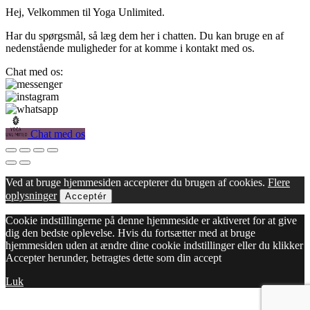
Hej, Velkommen til Yoga Unlimited.
Har du spørgsmål, så læg dem her i chatten. Du kan bruge en af
nedenstående muligheder for at komme i kontakt med os.
Chat med os:
Chat med os
Ved at bruge hjemmesiden accepterer du brugen af cookies.
Flere
oplysninger
Acceptér
Cookie indstillingerne på denne hjemmeside er aktiveret for at give
dig den bedste oplevelse. Hvis du fortsætter med at bruge
hjemmesiden uden at ændre dine cookie indstillinger eller du klikker
Accepter herunder, betragtes dette som din accept
Luk