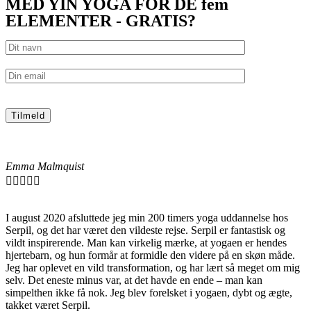
MED YIN YOGA FOR DE fem
ELEMENTER - GRATIS?
Emma Malmquist





I august 2020 afsluttede jeg min 200 timers yoga uddannelse hos
Serpil, og det har været den vildeste rejse. Serpil er fantastisk og
vildt inspirerende. Man kan virkelig mærke, at yogaen er hendes
hjertebarn, og hun formår at formidle den videre på en skøn måde.
Jeg har oplevet en vild transformation, og har lært så meget om mig
selv. Det eneste minus var, at det havde en ende – man kan
simpelthen ikke få nok. Jeg blev forelsket i yogaen, dybt og ægte,
takket været Serpil.